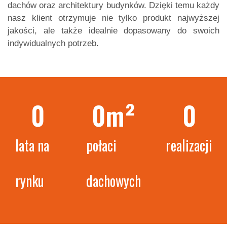
dachów oraz architektury budynków. Dzięki temu każdy
nasz klient otrzymuje nie tylko produkt najwyższej
jakości, ale także idealnie dopasowany do swoich
indywidualnych potrzeb.
0
0
m²
0
lata na
połaci
realizacji
rynku
dachowych