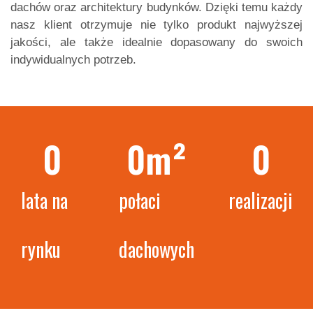
dachów oraz architektury budynków. Dzięki temu każdy
nasz klient otrzymuje nie tylko produkt najwyższej
jakości, ale także idealnie dopasowany do swoich
indywidualnych potrzeb.
0
0
m²
0
lata na
połaci
realizacji
rynku
dachowych