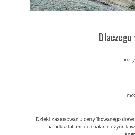
Dlaczego
precy
moż
Dzięki zastosowaniu certyfikowanego drewna
na odkształcenia i działanie czynnikó
ener