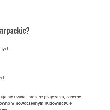
arpackie?
jnych,
ych,
e się trwałe i stabilne połączenia, odporne
arówno w nowoczesnym budownictwie
owej
.