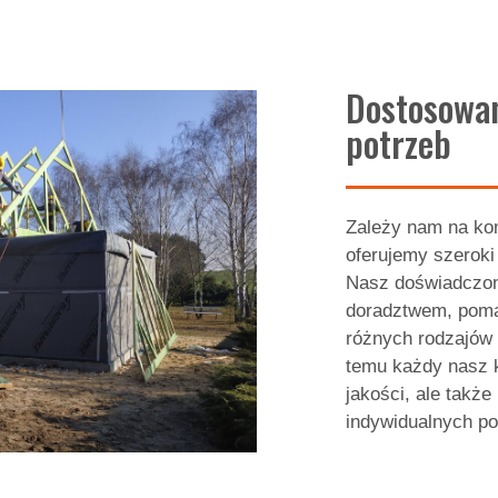
Dostosowa
potrzeb
Zależy nam na kom
oferujemy szeroki
Nasz doświadczon
doradztwem, poma
różnych rodzajów 
temu każdy nasz k
jakości, ale takż
indywidualnych po