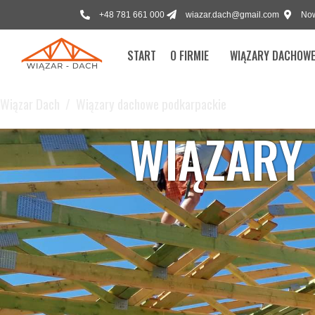
+48 781 661 000
wiazar.dach@gmail.com
Now
START
O FIRMIE
WIĄZARY DACHOW
Wiązar Dach
Wiązary dachowe podkarpackie
WIĄZARY