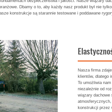
 fundamentach bezpieczeństwa i jakości. Nasze wiązary da
 branżowe. Dbamy o to, aby każdy nasz produkt był nie tylk
sze konstrukcje są starannie testowane i poddawane rygor
Elastycznoś
Nasza firma zdaje
klientów, dlateg
To umożliwia nam
niezależnie od ro
wiązary dachowe 
atmosferycznych, 
konstrukcji przez w