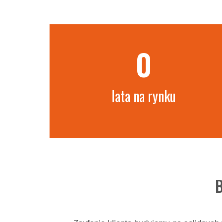
0
lata na rynku
B