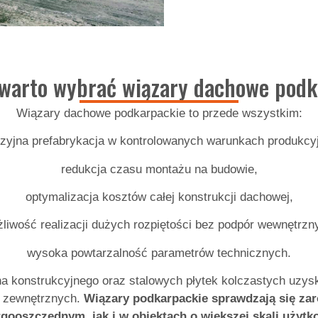
 warto wybrać wiązary dachowe podk
Wiązary dachowe podkarpackie to przede wszystkim:
zyjna prefabrykacja w kontrolowanych warunkach produkcy
redukcja czasu montażu na budowie,
optymalizacja kosztów całej konstrukcji dachowej,
liwość realizacji dużych rozpiętości bez podpór wewnętrzn
wysoka powtarzalność parametrów technicznych.
 konstrukcyjnego oraz stalowych płytek kolczastych uzyskuj
w zewnętrznych.
Wiązary podkarpackie sprawdzają się z
gooszczędnym, jak i w obiektach o większej skali użytk