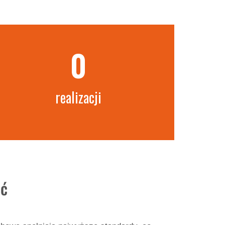
0
realizacji
ść