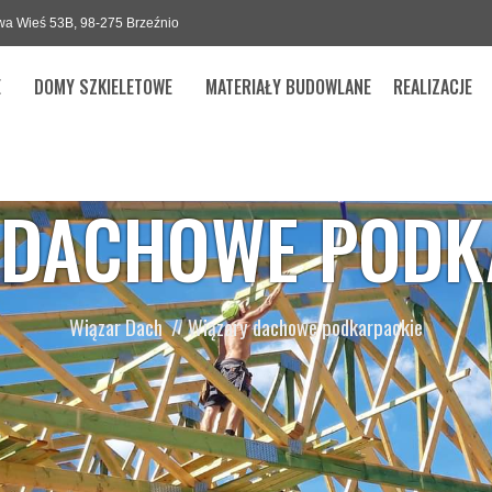
a Wieś 53B, 98-275 Brzeźnio
E
DOMY SZKIELETOWE
MATERIAŁY BUDOWLANE
REALIZACJE
 DACHOWE PODK
Wiązar Dach
Wiązary dachowe podkarpackie