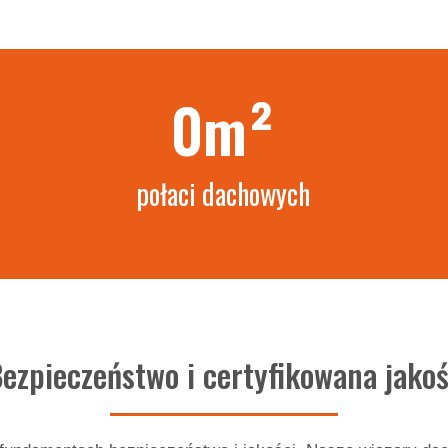
0
m²
połaci dachowych
ezpieczeństwo i certyfikowana jako