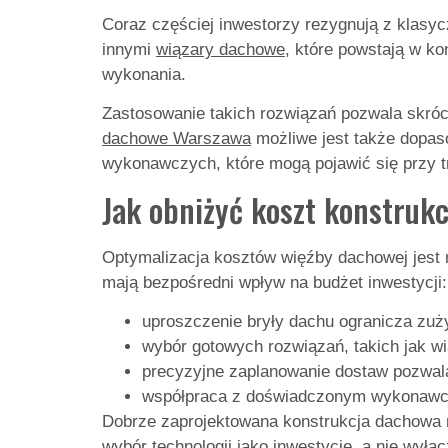
Coraz częściej inwestorzy rezygnują z klasy
innymi
wiązary dachowe
, które powstają w k
wykonania.
Zastosowanie takich rozwiązań pozwala skróc
dachowe Warszawa
możliwe jest także dopaso
wykonawczych, które mogą pojawić się przy 
Jak obniżyć koszt konstrukc
Optymalizacja kosztów więźby dachowej jest m
mają bezpośredni wpływ na budżet inwestycji:
uproszczenie bryły dachu ogranicza zuży
wybór gotowych rozwiązań, takich jak w
precyzyjne zaplanowanie dostaw pozwala
współpraca z doświadczonym wykonawcą
Dobrze zaprojektowana konstrukcja dachowa ni
wybór technologii jako inwestycję, a nie wyłą