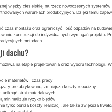
cznej więźby ciesielskiej na rzecz nowoczesnych systemów 
ontrolowanych warunkach produkcyjnych. Dzięki temu zapew
ić czas montażu oraz ograniczyć ilość odpadów na budowie
wanie konstrukcji do indywidualnych wymagań projektu. Pre
tradycyjnych metodach.
ji dachu?
ożliwa na etapie projektowania oraz wyboru technologii. W
cie materiałów i czas pracy
iązary prefabrykowane, zmniejsza koszty robocizny
 uniknąć strat materiałowych
 minimalizuje ryzyko błędów
e tylko obniża koszty realizacji, ale także zwiększa trwał
cznie jako wydatek.