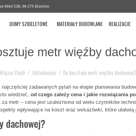
a Wieś 53B, 98-275 Brzeźnio
E
DOMY SZKIELETOWE
MATERIAŁY BUDOWLANE
REALIZACJE
kosztuje metr więźby dach
Wiązar Dach
Aktualności
Ile kosztuje metr więźby dachowej
 z najczęściej zadawanych pytań na etapie planowania budo
arto wiedzieć,
od czego zależy cena i jakie rozwiązania 
ka za metr – cena jest uzależniona od wielu czynników techn
spekty wpływające na koszt oraz wskazówki, które ułatwią p
by dachowej?