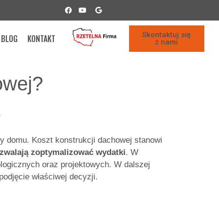
Skontaktuj się
BLOG
KONTAKT
z nami
owej?
?
wy domu. Koszt konstrukcji dachowej stanowi
pozwalają zoptymalizować wydatki
. W
ologicznych oraz projektowych. W dalszej
odjęcie właściwej decyzji.