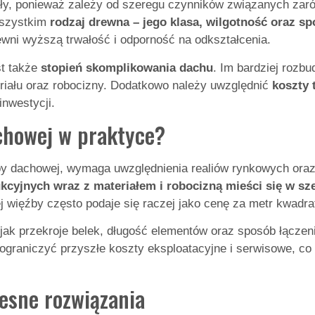
ały, ponieważ zależy od szeregu czynników związanych zar
wszystkim
rodzaj drewna – jego klasa, wilgotność oraz s
wni wyższą trwałość i odporność na odkształcenia.
st także
stopień skomplikowania dachu
. Im bardziej rozb
riału oraz robocizny. Dodatkowo należy uwzględnić
koszty 
nwestycji.
achowej w praktyce?
źby dachowej, wymaga uwzględnienia realiów rynkowych oraz
cyjnych wraz z materiałem i robocizną mieści się w sze
ej więźby często podaje się raczej jako cenę za metr kwadr
ak przekroje belek, długość elementów oraz sposób łączeni
 ograniczyć przyszłe koszty eksploatacyjne i serwisowe, c
esne rozwiązania