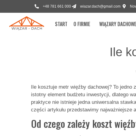
+48 781 661 000
wiazar.dach@gmail.com
Now
START
O FIRMIE
WIĄZARY DACHOW
Ile 
Ile kosztuje metr więźby dachowej? To jedno
istotny element budżetu inwestycji, dlatego w
praktyce nie istnieje jedna uniwersalna staw
części artykułu przedstawimy najważniejsze a
Od czego zależy koszt więź